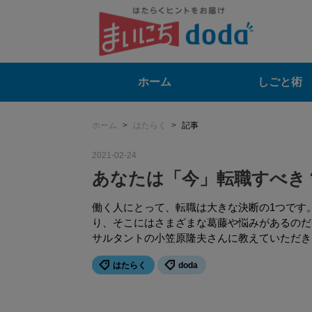
ホーム
しごと術
ホーム
>
はたらく
>
記事
2021
-
02
-
24
あなたは「今」転職すべき
働く人にとって、転職は大きな決断の1つです
り、そこにはさまざまな葛藤や悩みがあるのだ
サルタントの小笠原隆夫さんに教えていただき
はたらく
doda