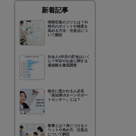
新着記事
情報収集のコツとは？AI
時代のポイントや精度を
高める方法・注意点につ
いて解説
社会人4年目の貯金はいく
ら？年収やお金に関する
価値観を徹底調査
移住に惹かれる人必見
「高知県UIターンサポー
トセンター」とは？
教養とは？身につけるメ
リットや高め方、注意点
について解説